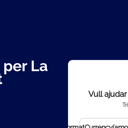
 per La
t